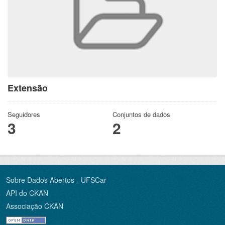
Extensão
Seguidores
Conjuntos de dados
3
2
Sobre Dados Abertos - UFSCar
API do CKAN
Associação CKAN