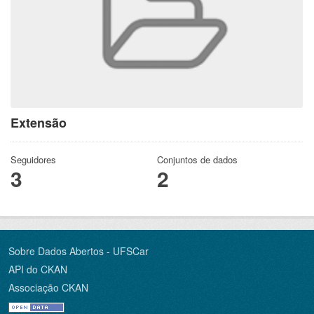
Extensão
Seguidores
Conjuntos de dados
3
2
Sobre Dados Abertos - UFSCar
API do CKAN
Associação CKAN