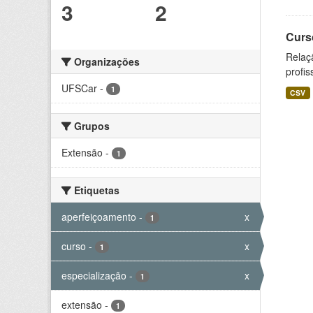
3
2
Curs
Relaç
Organizações
profis
UFSCar
-
1
CSV
Grupos
Extensão
-
1
Etiquetas
aperfeiçoamento
-
x
1
curso
-
x
1
especialização
-
x
1
extensão
-
1