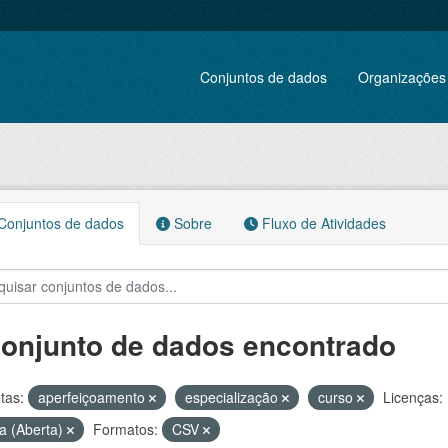
Conjuntos de dados
Organizações
onjuntos de dados
Sobre
Fluxo de Atividades
conjunto de dados encontrado
tas:
aperfeiçoamento
especialização
curso
Licenças:
a (Aberta)
Formatos:
CSV