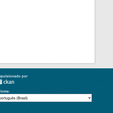
mpulsionado por
dioma