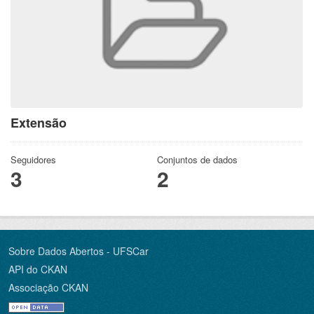
Extensão
Seguidores
Conjuntos de dados
3
2
Sobre Dados Abertos - UFSCar
API do CKAN
Associação CKAN