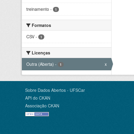
treinamento
-
1
Formatos
CSV
-
1
Licenças
Outra (Aberta)
-
x
1
Sobre Dados Abertos - UFSCar
API do CKAN
Associação CKAN