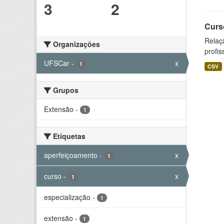
3
2
Curs
Relaç
Organizações
profis
UFSCar
-
x
1
CSV
Grupos
Extensão
-
1
Etiquetas
aperfeiçoamento
-
x
1
curso
-
x
1
especialização
-
1
extensão
-
1