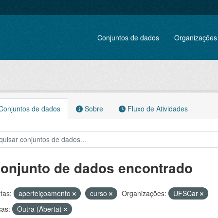
Conjuntos de dados
Organizações
onjuntos de dados
Sobre
Fluxo de Atividades
conjunto de dados encontrado
tas:
aperfeiçoamento
curso
Organizações:
UFSCar
ças:
Outra (Aberta)