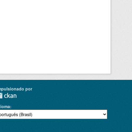
mpulsionado por
dioma