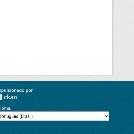
mpulsionado por
dioma