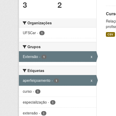
3
2
Curs
Relaç
Organizações
profis
UFSCar
-
1
CSV
Grupos
Extensão
-
x
1
Etiquetas
aperfeiçoamento
-
x
1
curso
-
1
especialização
-
1
extensão
-
1