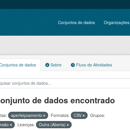
Conjuntos de dados
Organizações
onjuntos de dados
Sobre
Fluxo de Atividades
conjunto de dados encontrado
tas:
aperfeiçoamento
Formatos:
CSV
Grupos:
ensão
Licenças:
Outra (Aberta)