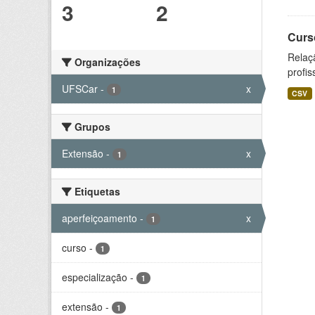
3
2
Curs
Relaç
Organizações
profis
UFSCar
-
x
1
CSV
Grupos
Extensão
-
x
1
Etiquetas
aperfeiçoamento
-
x
1
curso
-
1
especialização
-
1
extensão
-
1