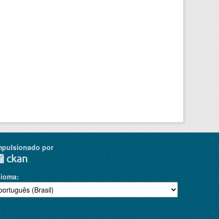
mpulsionado por
dioma