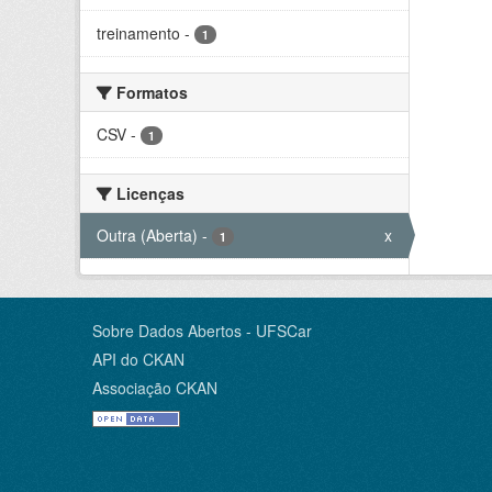
treinamento
-
1
Formatos
CSV
-
1
Licenças
Outra (Aberta)
-
x
1
Sobre Dados Abertos - UFSCar
API do CKAN
Associação CKAN