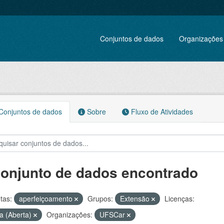
Conjuntos de dados
Organizações
onjuntos de dados
Sobre
Fluxo de Atividades
conjunto de dados encontrado
tas:
aperfeiçoamento
Grupos:
Extensão
Licenças:
a (Aberta)
Organizações:
UFSCar