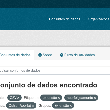
Conjuntos de dados
Organizações
onjuntos de dados
Sobre
Fluxo de Atividades
conjunto de dados encontrado
tos:
CSV
Etiquetas:
extensão
aperfeiçoamento
ças:
Outra (Aberta)
Grupos:
Extensão