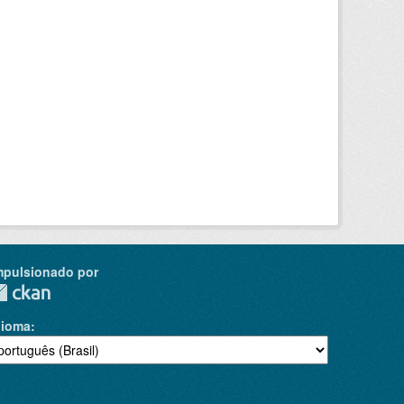
mpulsionado por
dioma