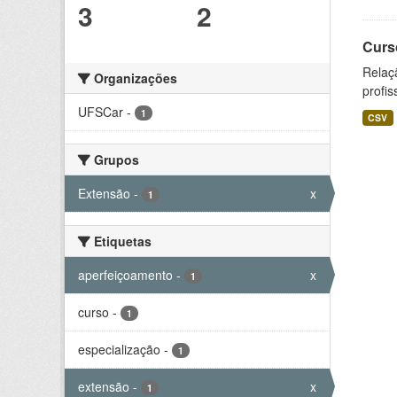
3
2
Curs
Relaç
Organizações
profis
UFSCar
-
1
CSV
Grupos
Extensão
-
x
1
Etiquetas
aperfeiçoamento
-
x
1
curso
-
1
especialização
-
1
extensão
-
x
1