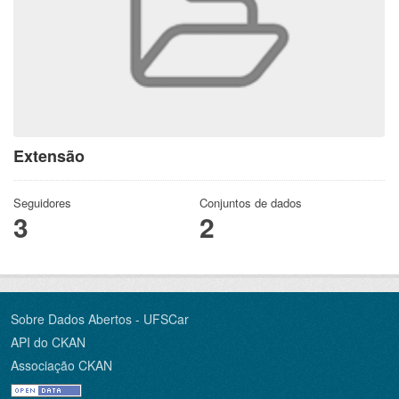
Extensão
Seguidores
Conjuntos de dados
3
2
Sobre Dados Abertos - UFSCar
API do CKAN
Associação CKAN