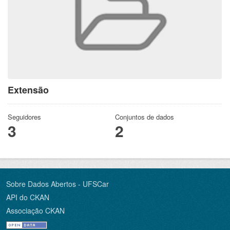
Extensão
Seguidores
Conjuntos de dados
3
2
Sobre Dados Abertos - UFSCar
API do CKAN
Associação CKAN