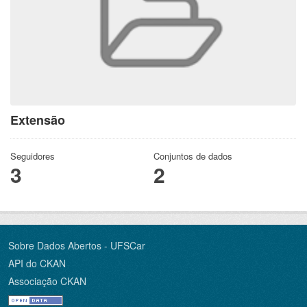
Extensão
Seguidores
Conjuntos de dados
3
2
Sobre Dados Abertos - UFSCar
API do CKAN
Associação CKAN