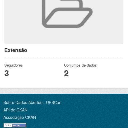
Extensão
Seguidores
Conjuntos de dados
3
2
Sobre Dados Abertos - UFSCar
API do CKAN
Associação CKAN