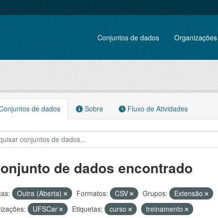
Conjuntos de dados
Organizações
onjuntos de dados
Sobre
Fluxo de Atividades
conjunto de dados encontrado
ças:
Outra (Aberta)
Formatos:
CSV
Grupos:
Extensão
izações:
UFSCar
Etiquetas:
curso
treinamento