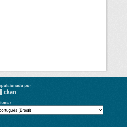
mpulsionado por
dioma