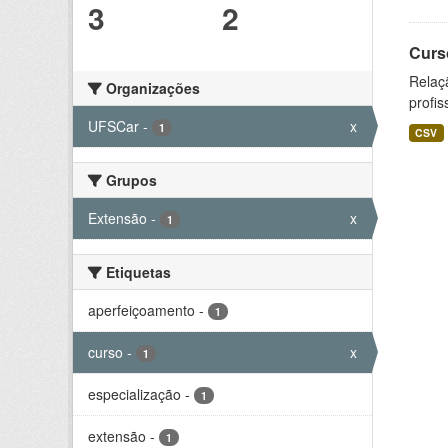
3
2
Curs
Relaç
Organizações
profis
UFSCar
-
x
1
CSV
Grupos
Extensão
-
x
1
Etiquetas
aperfeiçoamento
-
1
curso
-
x
1
especialização
-
1
extensão
-
1