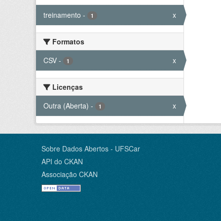
treinamento
-
x
1
Formatos
CSV
-
x
1
Licenças
Outra (Aberta)
-
x
1
Sobre Dados Abertos - UFSCar
API do CKAN
Associação CKAN