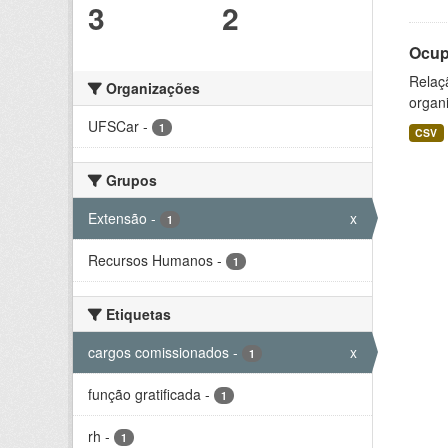
3
2
Ocup
Relaçã
Organizações
organi
UFSCar
-
1
CSV
Grupos
Extensão
-
x
1
Recursos Humanos
-
1
Etiquetas
cargos comissionados
-
x
1
função gratificada
-
1
rh
-
1