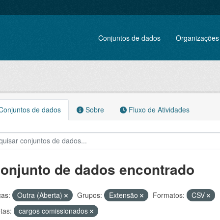
Conjuntos de dados
Organizações
onjuntos de dados
Sobre
Fluxo de Atividades
conjunto de dados encontrado
ças:
Outra (Aberta)
Grupos:
Extensão
Formatos:
CSV
tas:
cargos comissionados