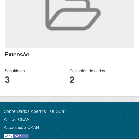
Extensão
Seguidores
Conjuntos de dados
3
2
Sobre Dados Abertos - UFSCar
API do CKAN
Associação CKAN