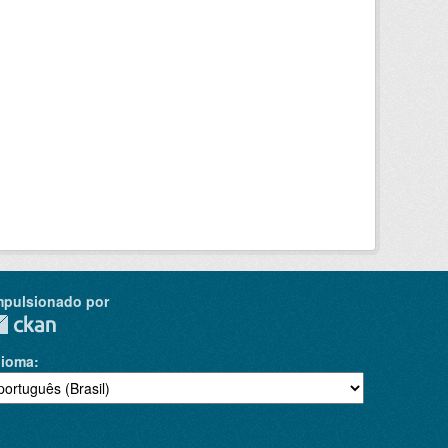
mpulsionado por
dioma