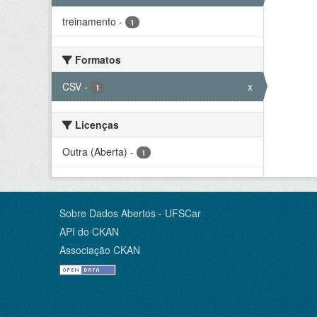
treinamento
-
1
Formatos
CSV
-
x
1
Licenças
Outra (Aberta)
-
1
Sobre Dados Abertos - UFSCar
API do CKAN
Associação CKAN