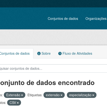
Conjuntos de dados
Organizações
onjuntos de dados
Sobre
Fluxo de Atividades
conjunto de dados encontrado
s:
Extensão
Etiquetas:
extensão
especialização
tos:
CSV