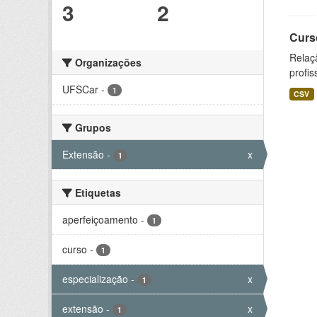
3
2
Curs
Relaç
Organizações
profis
UFSCar
-
1
CSV
Grupos
Extensão
-
x
1
Etiquetas
aperfeiçoamento
-
1
curso
-
1
especialização
-
x
1
extensão
-
x
1