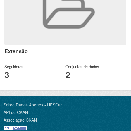
Extensão
Seguidores
Conjuntos de dados
3
2
Sobre Dados Abertos - UFSCar
API do CKAN
Associação CKAN