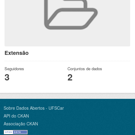
Extensão
Seguidores
Conjuntos de dados
3
2
Sobre Dados Abertos - UFSCar
API do CKAN
Associação CKAN