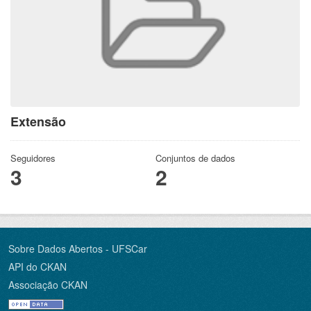
Extensão
Seguidores
Conjuntos de dados
3
2
Sobre Dados Abertos - UFSCar
API do CKAN
Associação CKAN