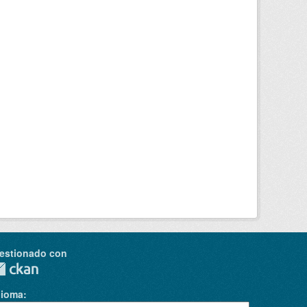
estionado con
dioma