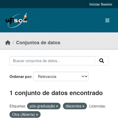
Skip to main content
Iniciar Sesión
Conjuntos de datos
Ordenar por
1 conjunto de datos encontrado
Etiquetas:
pós-graduação
discentes
Licencias:
Otra (Abierta)