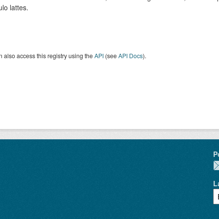
ulo lattes.
 also access this registry using the
API
(see
API Docs
).
P
L