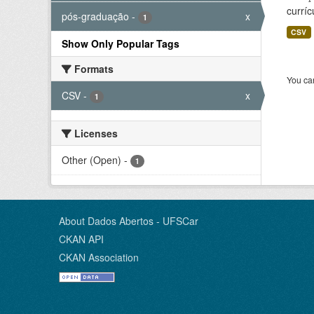
curríc
pós-graduação
-
x
1
CSV
Show Only Popular Tags
Formats
You can
CSV
-
x
1
Licenses
Other (Open)
-
1
About Dados Abertos - UFSCar
CKAN API
CKAN Association