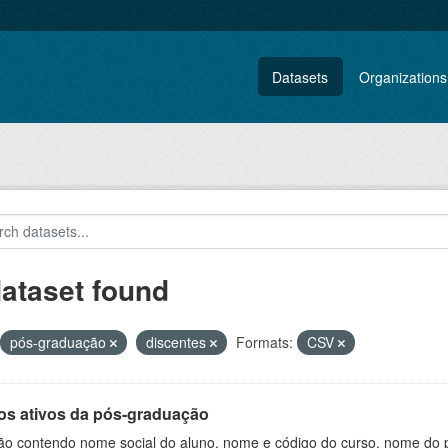
Datasets
Organizations
dataset found
pós-graduação
discentes
Formats:
CSV
os ativos da pós-graduação
ão contendo nome social do aluno, nome e código do curso, nome do 