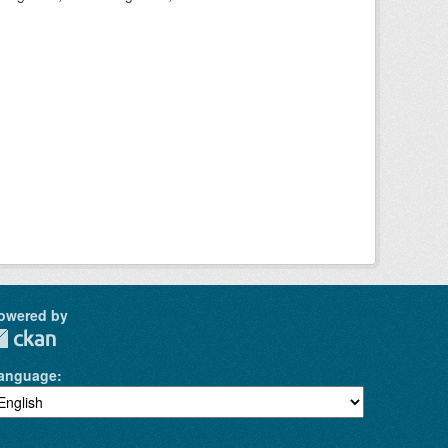
owered by
anguage