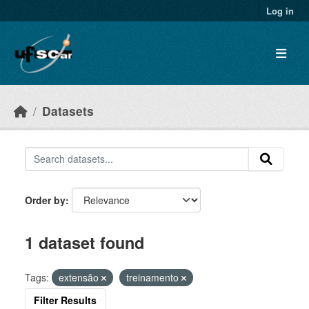
Skip to main content
Log in
Datasets
Order by
1 dataset found
Tags:
extensão
treinamento
Filter Results