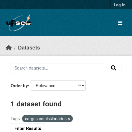
Skip to main content
Log in
Datasets
Order by
1 dataset found
Tags:
cargos comissionados
Filter Results