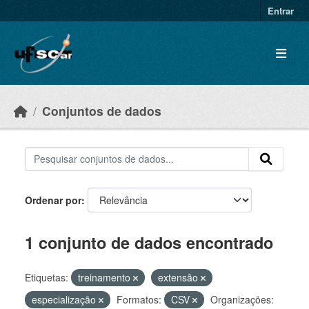
Skip to main content
Entrar
Conjuntos de dados
Ordenar por
1 conjunto de dados encontrado
Etiquetas:
treinamento
extensão
especialização
Formatos:
CSV
Organizações: