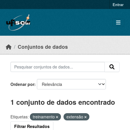
Skip to main content
Entrar
Conjuntos de dados
Ordenar por
1 conjunto de dados encontrado
Etiquetas:
treinamento
extensão
Filtrar Resultados