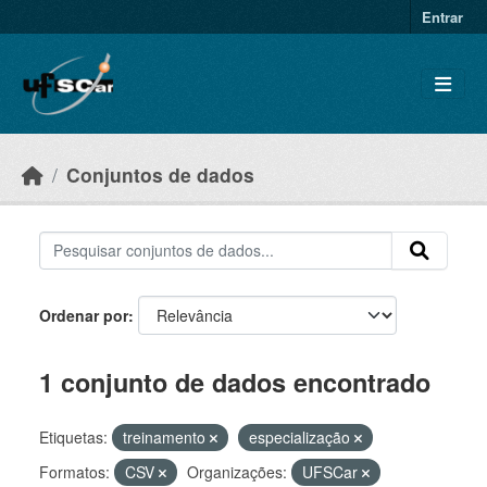
Skip to main content
Entrar
Conjuntos de dados
Ordenar por
1 conjunto de dados encontrado
Etiquetas:
treinamento
especialização
Formatos:
CSV
Organizações:
UFSCar