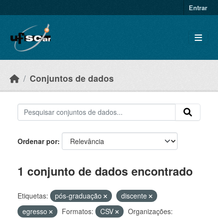
Skip to main content
Entrar
Conjuntos de dados
Ordenar por
1 conjunto de dados encontrado
Etiquetas:
pós-graduação
discente
egresso
Formatos:
CSV
Organizações: