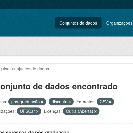
Conjuntos de dados
Organizações
conjunto de dados encontrado
tas:
pós-graduação
discente
Formatos:
CSV
izações:
UFSCar
Licenças:
Outra (Aberta)
os egressos da pós-graduação