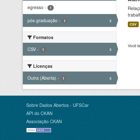
egresso
-
Relaç
1
trabal
pós-graduação
-
x
1
CSV
Formatos
Você t
CSV
-
x
1
Licenças
Outra (Aberta)
-
x
1
Sobre Dados Abertos - UFSCar
API do CKAN
Associação CKAN