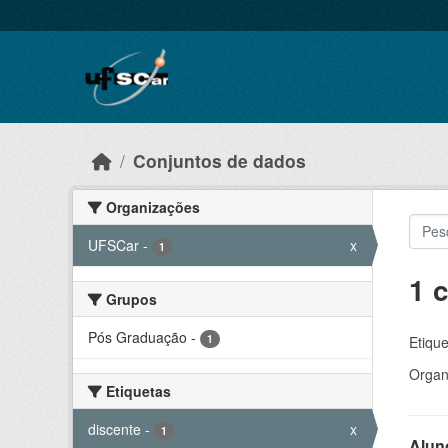
Skip to main content
Conjuntos de dados
Organizações
UFSCar
-
x
1
1 
Grupos
Pós Graduação
-
1
Etique
Organ
Etiquetas
discente
-
x
1
Alun