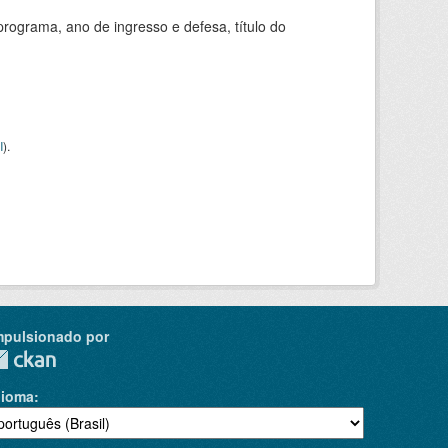
ograma, ano de ingresso e defesa, título do
I
).
mpulsionado por
dioma