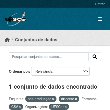
Skip to main content
Entrar
Conjuntos de dados
Ordenar por
1 conjunto de dados encontrado
Etiquetas:
pós-graduação
discente
Formatos:
CSV
Organizações:
UFSCar