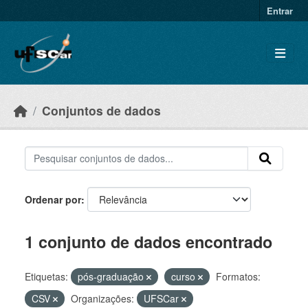
Skip to main content
Entrar
Conjuntos de dados
Ordenar por
1 conjunto de dados encontrado
Etiquetas:
pós-graduação
curso
Formatos:
CSV
Organizações:
UFSCar