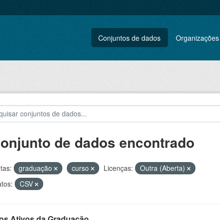
Conjuntos de dados
Organizações
conjunto de dados encontrado
tas:
graduação
curso
Licenças:
Outra (Aberta)
tos:
CSV
os Ativos da Graduação