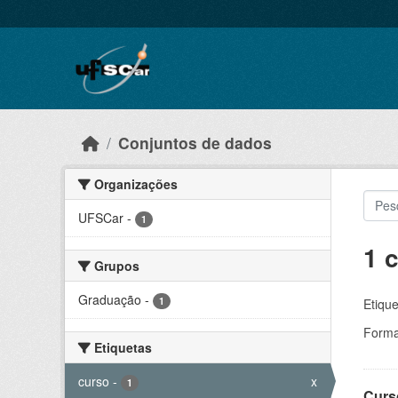
Skip to main content
Conjuntos de dados
Organizações
UFSCar
-
1
1 
Grupos
Graduação
-
1
Etique
Forma
Etiquetas
curso
-
x
1
Curs