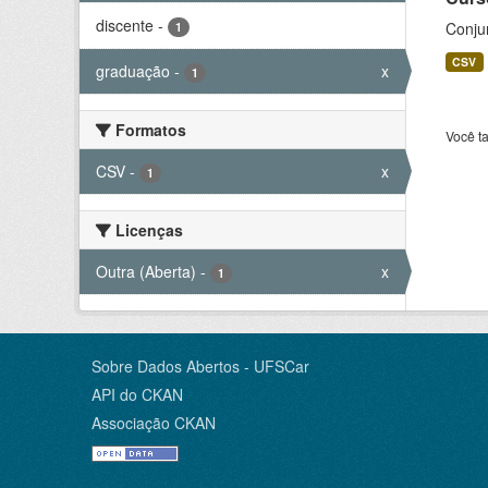
discente
-
Conju
1
CSV
graduação
-
x
1
Formatos
Você t
CSV
-
x
1
Licenças
Outra (Aberta)
-
x
1
Sobre Dados Abertos - UFSCar
API do CKAN
Associação CKAN