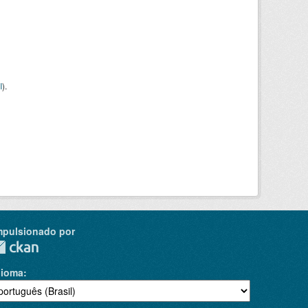
I
).
mpulsionado por
dioma