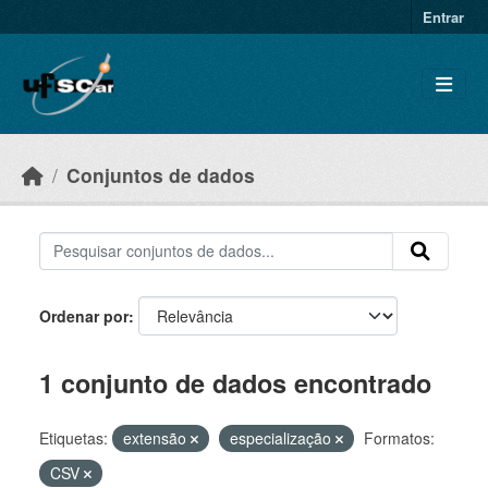
Skip to main content
Entrar
Conjuntos de dados
Ordenar por
1 conjunto de dados encontrado
Etiquetas:
extensão
especialização
Formatos:
CSV