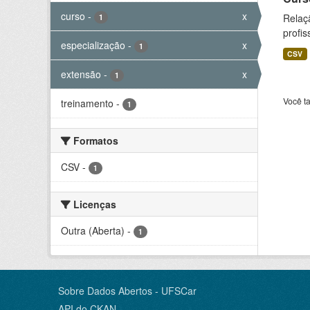
curso
-
x
Relaç
1
profis
especialização
-
x
1
CSV
extensão
-
x
1
Você t
treinamento
-
1
Formatos
CSV
-
1
Licenças
Outra (Aberta)
-
1
Sobre Dados Abertos - UFSCar
API do CKAN