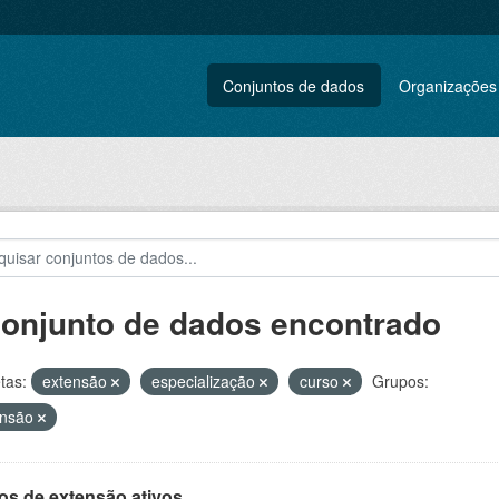
Conjuntos de dados
Organizações
conjunto de dados encontrado
tas:
extensão
especialização
curso
Grupos:
ensão
os de extensão ativos