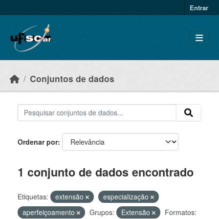
Skip to main content
Entrar
Conjuntos de dados
Ordenar por
1 conjunto de dados encontrado
Etiquetas:
extensão
especialização
aperfeiçoamento
Grupos:
Extensão
Formatos: