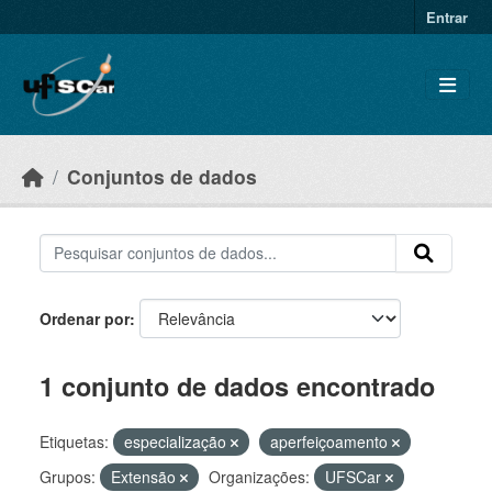
Skip to main content
Entrar
Conjuntos de dados
Ordenar por
1 conjunto de dados encontrado
Etiquetas:
especialização
aperfeiçoamento
Grupos:
Extensão
Organizações:
UFSCar