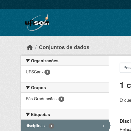
Skip to main content
Conjuntos de dados
Organizações
UFSCar
-
1
1 
Grupos
Pós Graduação
-
1
Etique
Etiquetas
Disc
disciplinas
-
x
1
Relaç