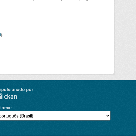
I
).
mpulsionado por
dioma