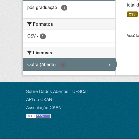
total 
pós-graduação
-
1
CSV
Formatos
CSV
-
Você t
1
Licenças
Outra (Aberta)
-
x
1
Sobre Dados Abertos - UFSCar
API do CKAN
Associação CKAN