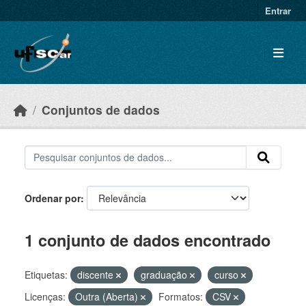
Skip to main content
Entrar
Conjuntos de dados
Ordenar por
1 conjunto de dados encontrado
Etiquetas:
discente
graduação
curso
Licenças:
Outra (Aberta)
Formatos:
CSV