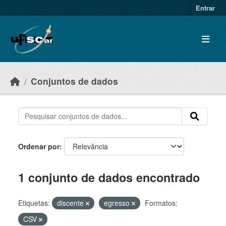
Skip to main content
Entrar
Conjuntos de dados
Ordenar por
1 conjunto de dados encontrado
Etiquetas:
discente
egresso
Formatos:
CSV