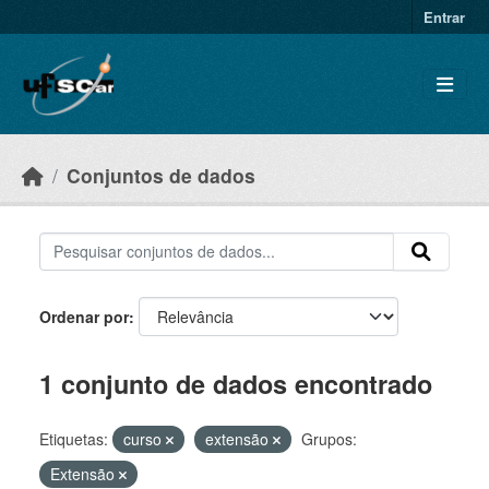
Skip to main content
Entrar
Conjuntos de dados
Ordenar por
1 conjunto de dados encontrado
Etiquetas:
curso
extensão
Grupos:
Extensão