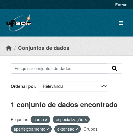
Skip to main content
Entrar
Conjuntos de dados
Ordenar por
1 conjunto de dados encontrado
Etiquetas:
curso
especialização
aperfeiçoamento
extensão
Grupos: