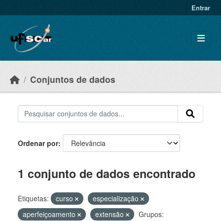
Skip to main content
Entrar
Conjuntos de dados
Ordenar por
1 conjunto de dados encontrado
Etiquetas:
curso
especialização
aperfeiçoamento
extensão
Grupos: