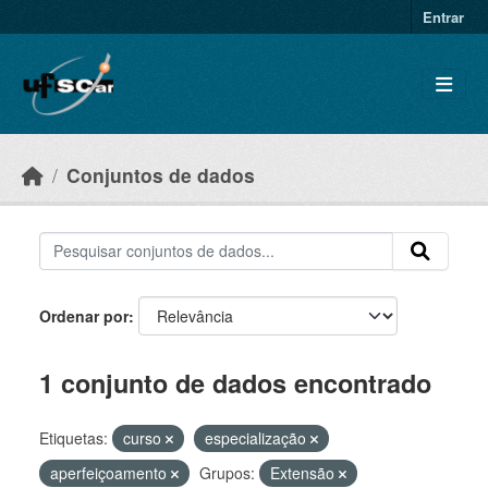
Skip to main content
Entrar
Conjuntos de dados
Ordenar por
1 conjunto de dados encontrado
Etiquetas:
curso
especialização
aperfeiçoamento
Grupos:
Extensão