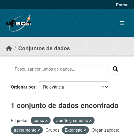
Skip to main content
Entrar
Conjuntos de dados
Ordenar por
1 conjunto de dados encontrado
Etiquetas:
curso
aperfeiçoamento
treinamento
Grupos:
Extensão
Organizações: