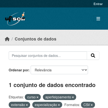
Skip to main content
Entrar
Conjuntos de dados
Ordenar por
1 conjunto de dados encontrado
Etiquetas:
curso
aperfeiçoamento
extensão
especialização
Formatos:
CSV