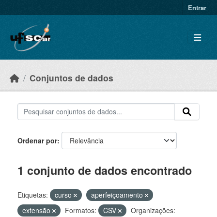
Skip to main content
Entrar
Conjuntos de dados
Ordenar por
1 conjunto de dados encontrado
Etiquetas:
curso
aperfeiçoamento
extensão
Formatos:
CSV
Organizações: