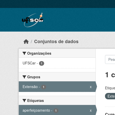
Skip to main content
Conjuntos de dados
Organizações
UFSCar
-
1
1 
Grupos
Extensão
-
x
1
Etique
Ext
Etiquetas
aperfeiçoamento
-
x
1
Curs