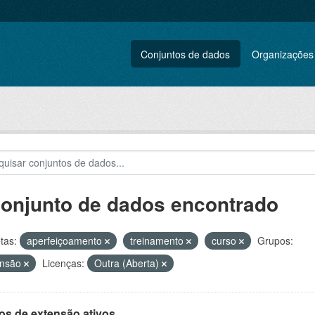
Conjuntos de dados
Organizações
conjunto de dados encontrado
tas:
aperfeiçoamento
treinamento
curso
Grupos:
ensão
Licenças:
Outra (Aberta)
os de extensão ativos