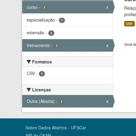
curso
-
x
Relaç
1
profis
especialização
-
1
CSV
extensão
-
1
Você t
treinamento
-
x
1
Formatos
CSV
-
1
Licenças
Outra (Aberta)
-
x
1
Sobre Dados Abertos - UFSCar
API do CKAN