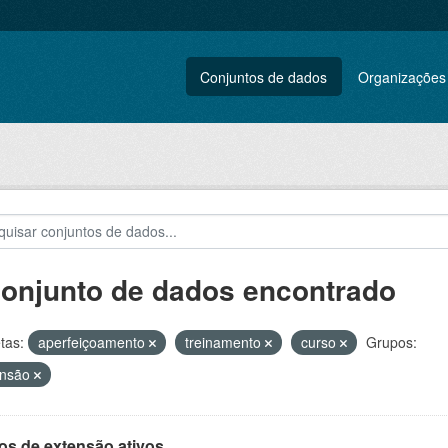
Conjuntos de dados
Organizações
conjunto de dados encontrado
tas:
aperfeiçoamento
treinamento
curso
Grupos:
ensão
os de extensão ativos