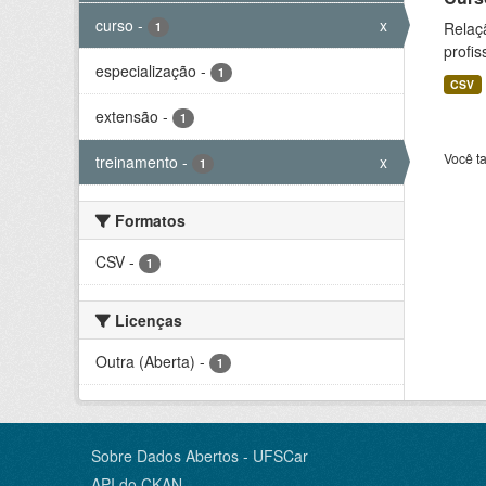
curso
-
x
Relaç
1
profis
especialização
-
1
CSV
extensão
-
1
Você t
treinamento
-
x
1
Formatos
CSV
-
1
Licenças
Outra (Aberta)
-
1
Sobre Dados Abertos - UFSCar
API do CKAN