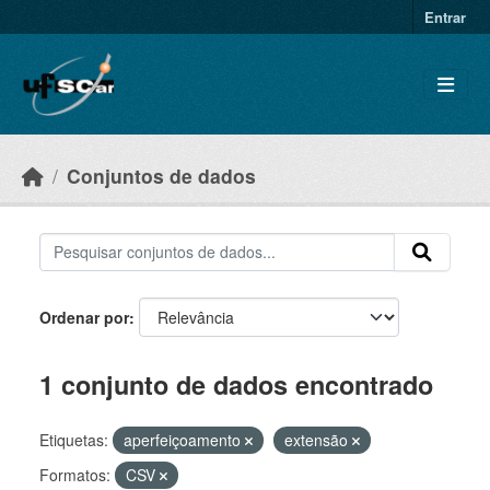
Skip to main content
Entrar
Conjuntos de dados
Ordenar por
1 conjunto de dados encontrado
Etiquetas:
aperfeiçoamento
extensão
Formatos:
CSV