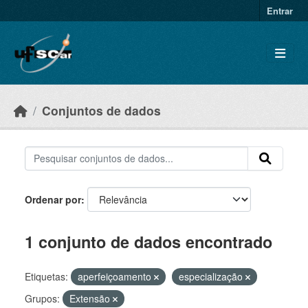
Skip to main content
Entrar
Conjuntos de dados
Ordenar por
1 conjunto de dados encontrado
Etiquetas:
aperfeiçoamento
especialização
Grupos:
Extensão